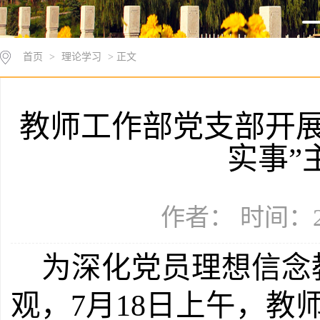
首页
>
理论学习
> 正文
教师工作部党支部开展
实事”
作者： 时间：20
为深化党员理想信念
观，
7月1
8
日
上午
，
教