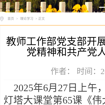
首页
>
理论学习
> 正文
教师工作部党支部开展
党精神和共产党
作者： 时间：20
2025年6月27日
灯塔大课堂第
65课《