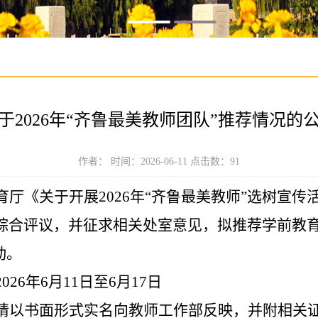
于2026年“齐鲁最美教师团队”推荐情况的
作者： 时间：2026-06-11 点击数：
91
育厅《关于开展
2026年“齐鲁最美教师”选树宣
综合评议，并征求相关处室意见，拟推荐
学前教
动。
2026年
6
月
1
1日至
6
月
17
日
请以书面形式实名向教师工作部反映，并附相关